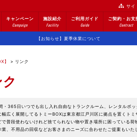
サイ
キャンペーン
施設紹介
ご利用ガイド
ご契約・お支
Campaign
Facility
Guide
Contract
【お知らせ】夏季休業について
OX】
>
リンク
ンク
時間・365日いつでも出し入れ自由なトランクルーム、レンタルボ
に幅広く展開してるトミーBOXは東京都江戸川区に拠点を置くト
どで普段使わないけれど捨てられない物や置き場所に困っている荷
作業、不用品の回収などお客さまのニーズに合わせたご提案もいた