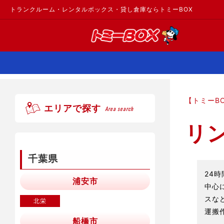
トランクルーム・レンタルボックス・貸し倉庫ならトミーBOX
【トミーB
エリアで探す
Area search
リ
千葉県
24
浦安市
中心
スな
北栄
運搬
船橋市