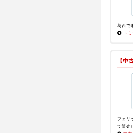
葛西で
トミ
【中
フェリ
で販売