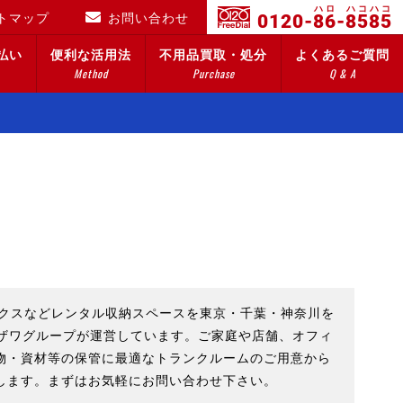
ハ
ロ
ハ
コ
ハ
コ
トマップ
お問い合わせ
0120-
8
6
-
8
5
8
5
払い
便利な活用法
不用品買取・処分
よくあるご質問
Method
Purchase
Q & A
ックスなどレンタル収納スペースを東京・千葉・神奈川を
ミザワグループが運営しています。ご家庭や店舗、オフィ
物・資材等の保管に最適なトランクルームのご用意から
します。まずはお気軽にお問い合わせ下さい。