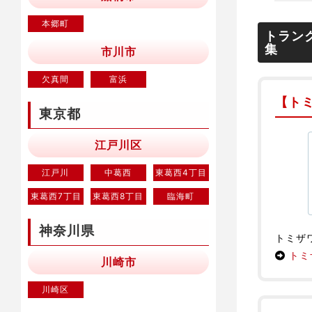
本郷町
トラン
集
市川市
欠真間
富浜
【ト
東京都
江戸川区
江戸川
中葛西
東葛西4丁目
東葛西7丁目
東葛西8丁目
臨海町
神奈川県
トミザ
トミ
川崎市
川崎区