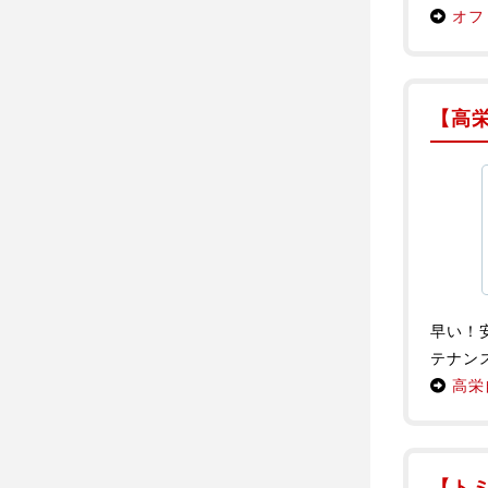
オフ
【高
早い！
テナン
高栄
【ト