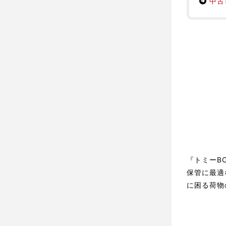
中古
『トミーB
保管に最適
に困る荷物