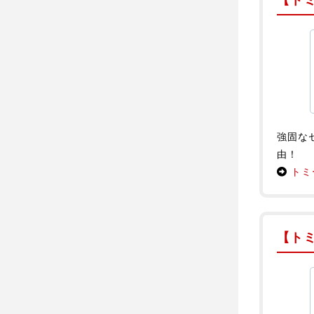
強固な
由！
トミ
【ト